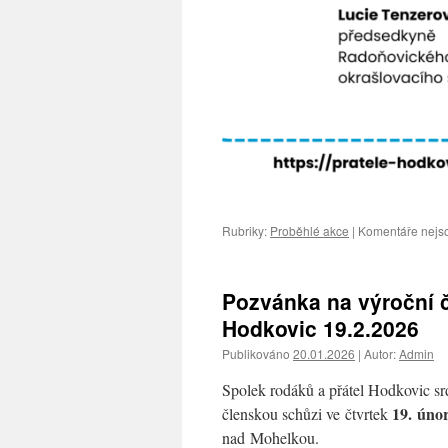
Rubriky:
Proběhlé akce
|
Komentáře nejs
Pozvánka na výroční č
Hodkovic 19.2.2026
Publikováno
20.01.2026
|
Autor:
Admin
Spolek rodáků a přátel Hodkovic sr
19. úno
členskou schůzi ve čtvrtek
nad Mohelkou.