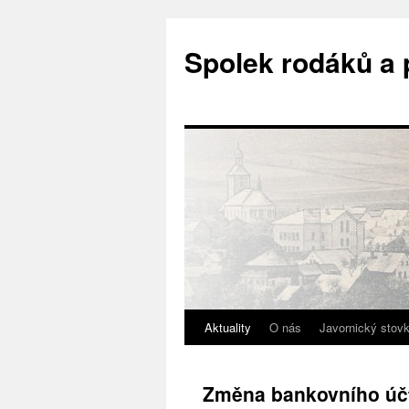
Přejít
k
Spolek rodáků a 
obsahu
webu
Aktuality
O nás
Javornický stovk
Změna bankovního úč