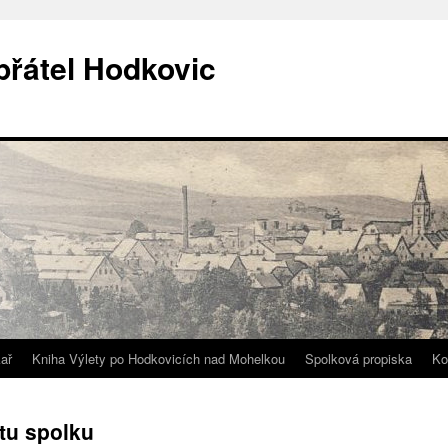
přátel Hodkovic
ař
Kniha Výlety po Hodkovicích nad Mohelkou
Spolková propiska
Ko
tu spolku