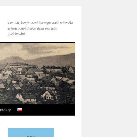
Pro lidi, kterým není lhostejné naše městečko
a jsou ochotni něco dělat pro jeho
zvelebování.
ntakty