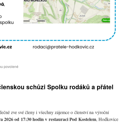
u
ou povolené
textu
s
názvem
lenskou schůzi Spolku rodáků a přátel
Komentovaná
vycházka
po
zaniklých
osadách
dečně zve své členy i všechny zájemce o členství na výroční
nad
Mohelkou
ra 2026 od 17:30 hodin
v restauraci Pod Kostelem
, Hodkovice
23.5.2026