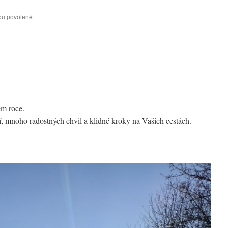
u
ou povolené
textu
s
názvem
Pozvánka
na
výroční
členskou
schůzi
Spolku
ém roce.
rodáků
a
 mnoho radostných chvil a klidné kroky na Vašich cestách.
přátel
Hodkovic
19.2.2026