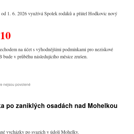
 od 1. 6. 2026 využívá Spolek rodáků a přátel Hodkovic nový
010
přechodem na účet s výhodnějšími podmínkami pro neziskové
 bude v průběhu následujícího měsíce zrušen.
u
e nejsou povolené
textu
s
názvem
a po zaniklých osadách nad Mohelkou
Změna
bankovního
účtu
spolku
né vycházky po svazích v údolí Mohelky.