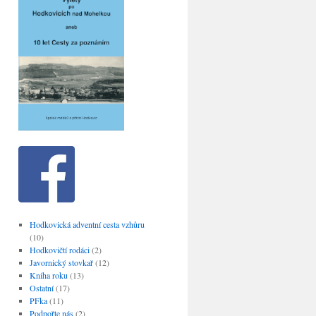
Hodkovická adventní cesta vzhůru
(10)
Hodkovičtí rodáci
(2)
Javornický stovkař
(12)
Kniha roku
(13)
Ostatní
(17)
PFka
(11)
Podpořte nás
(2)