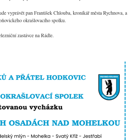
 bude vyprávět pan František Chlouba, kronikář města Rychnova, a
ňovického okrašlovacího spolku.
elezniční zastávce na Rádle.